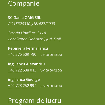
Companie
SC Gama OMG SRL
RO15320330, J16/427/2003
Strada Unirii nr. 311A,
Localitatea Dăbuleni, Jud. Dolj
Pepiniera Ferma Iancu
+40 376 509 790
(L-V 08:00-18:00)
ing. Iancu Alexandru
+40 722 538 013
(L-V 09:00-12:00)
ing. Iancu George
+40 723 252 994
(L-S 09:00-14:30)
Program de lucru