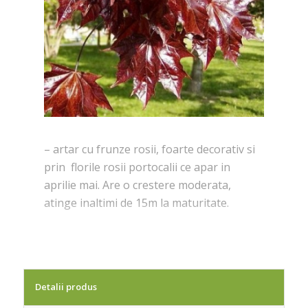
– artar cu frunze rosii, foarte decorativ si
prin florile rosii portocalii ce apar in
aprilie mai. Are o crestere moderata,
atinge inaltimi de 15m la maturitate.
Detalii produs