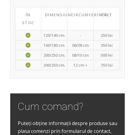
ÎN
DIMENSIUNI
CIRCUMFERINȚĂ
PREȚ
STOC
120/140 cm.
-
250 lei
160/180 cm.
06/08 cm
350 lei
200/250 cm.
08/10 cm
500 lei
200/250 cm.
12 cm +
750 lei
Cum comand?
Puteți obține informații despre produse sau
plasa comenzi prin formularul de contact,