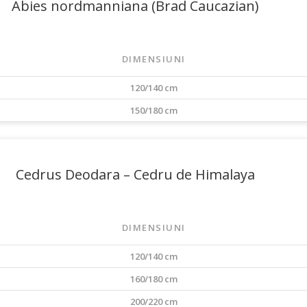
Abies nordmanniana (Brad Caucazian)
DIMENSIUNI
120/140 cm
150/180 cm
Cedrus Deodara – Cedru de Himalaya
DIMENSIUNI
120/140 cm
160/180 cm
200/220 cm