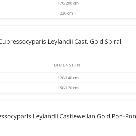
170/200 cm
220 cm +
Cupressocyparis Leylandii Cast. Gold Spiral
DIMENSIUNI
120/140 cm
150/170 cm
ssocyparis Leylandii Castlewellan Gold Pon-Po