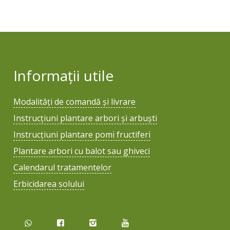
Informații utile
Modalități de comandă și livrare
Instrucțiuni plantare arbori și arbuști
Instrucțiuni plantare pomi fructiferi
Plantare arbori cu balot sau ghiveci
Calendarul tratamentelor
Erbicidarea solului