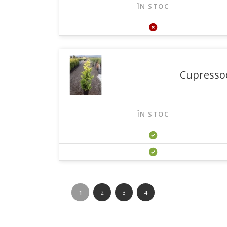
ÎN STOC
Cupressoc
ÎN STOC
1
2
3
4