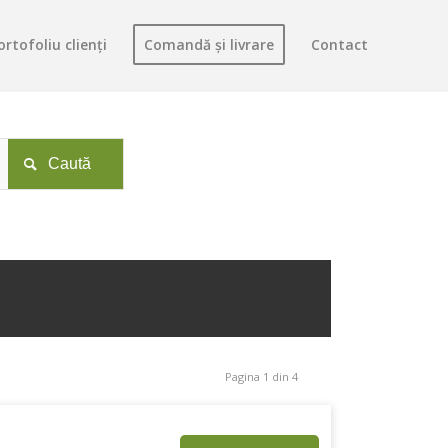
ortofoliu clienți
Comandă și livrare
Contact

Pagina 1 din 4