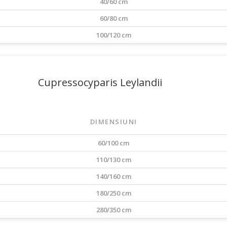
40/60 cm
60/80 cm
100/120 cm
Cupressocyparis Leylandii
DIMENSIUNI
60/100 cm
110/130 cm
140/160 cm
180/250 cm
280/350 cm