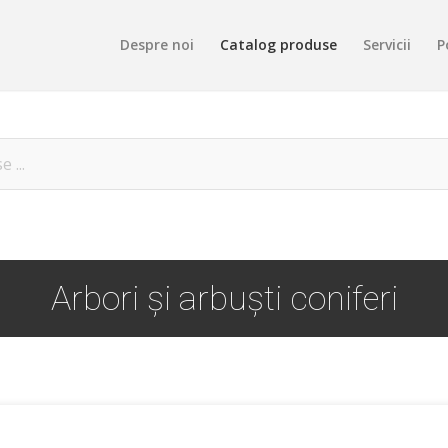
Despre noi
Catalog produse
Servicii
P
Arbori și arbuști coniferi