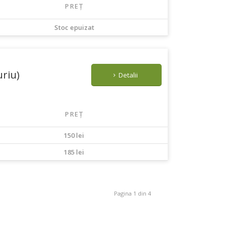
PREȚ
Stoc epuizat
uriu)
Detalii
PREȚ
150 lei
185 lei
Pagina 1 din 4