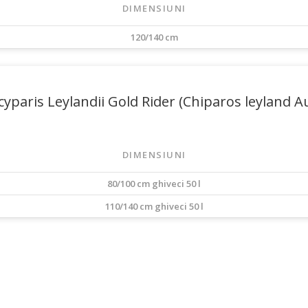
DIMENSIUNI
120/140 cm
yparis Leylandii Gold Rider (Chiparos leyland A
DIMENSIUNI
80/100 cm ghiveci 50 l
110/140 cm ghiveci 50 l