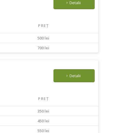
Detalii
PREȚ
500 lei
700 lei
Detalii
PREȚ
350 lei
450 lei
550 lei