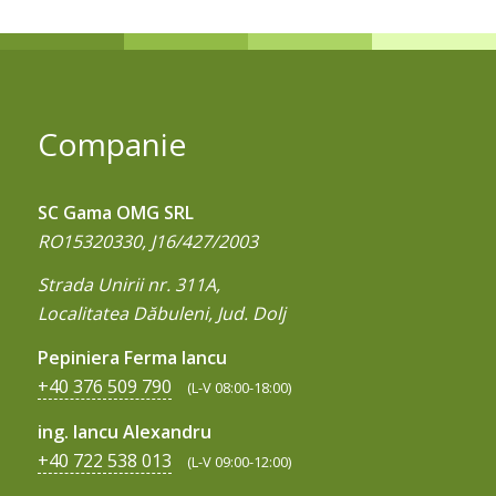
frig il fac o adaugire valoroasa
pentru orice gradina.
Companie
SC Gama OMG SRL
RO15320330, J16/427/2003
Strada Unirii nr. 311A,
Localitatea Dăbuleni, Jud. Dolj
Pepiniera Ferma Iancu
+40 376 509 790
(L-V 08:00-18:00)
ing. Iancu Alexandru
+40 722 538 013
(L-V 09:00-12:00)