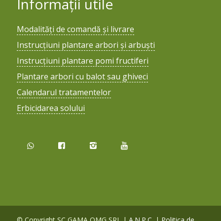
Informații utile
Modalități de comandă și livrare
Instrucțiuni plantare arbori și arbuști
Instrucțiuni plantare pomi fructiferi
Plantare arbori cu balot sau ghiveci
Calendarul tratamentelor
Erbicidarea solului
© Copyright SC GAMA OMG SRL |
A.N.P.C.
|
Politica de