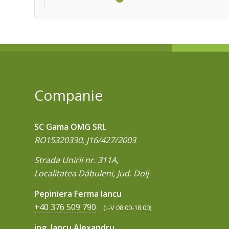
Companie
SC Gama OMG SRL
RO15320330, J16/427/2003
Strada Unirii nr. 311A,
Localitatea Dăbuleni, Jud. Dolj
Pepiniera Ferma Iancu
+40 376 509 790
(L-V 08:00-18:00)
ing. Iancu Alexandru