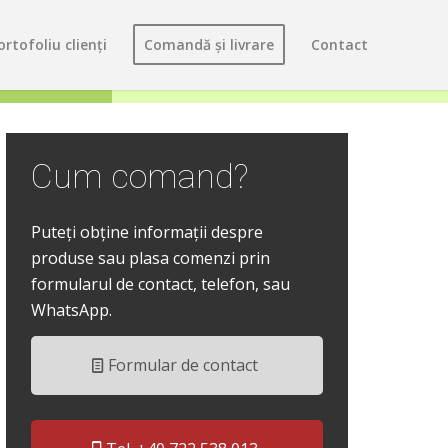
ortofoliu clienți
Comandă și livrare
Contact
Cum comand?
Puteți obține informații despre
produse sau plasa comenzi prin
formularul de contact, telefon, sau
WhatsApp.
Formular de contact