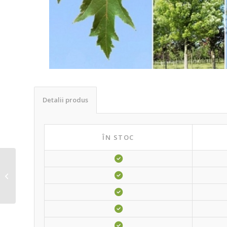
Detalii produs
ÎN STOC
Photinia fraseri – Red
robin