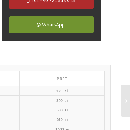
Tel. +40 722 538 013
WhatsApp
PREȚ
175 lei
300 lei
600 lei
950 lei
1600 lei