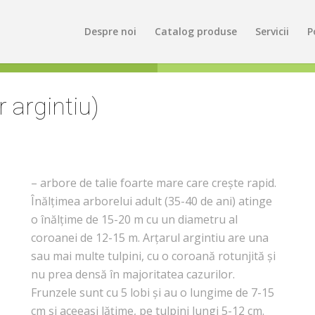
Despre noi
Catalog produse
Servicii
P
 argintiu)
– arbore de talie foarte mare care crește rapid.
Înălțimea arborelui adult (35-40 de ani) atinge
o înălțime de 15-20 m cu un diametru al
coroanei de 12-15 m. Arțarul argintiu are una
sau mai multe tulpini, cu o coroană rotunjită și
nu prea densă în majoritatea cazurilor.
Frunzele sunt cu 5 lobi și au o lungime de 7-15
cm și aceeași lățime, pe tulpini lungi 5-12 cm.