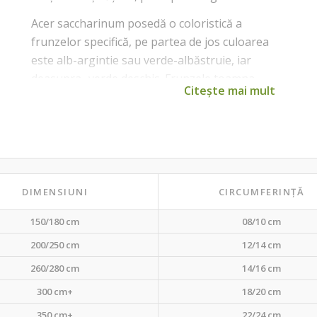
Acer saccharinum posedă o coloristică a
frunzelor specifică, pe partea de jos culoarea
este alb-argintie sau verde-albăstruie, iar
deasupra- verde deschis. Frunzele toamna
Citește mai mult
devin rosu, galbui, caramiziu, fiind foarte
spectaculos jocul de culori. Acest amalgam de
culori se privește neobișnuit la orice mică
adiere de vînt..
DIMENSIUNI
CIRCUMFERINȚĂ
150/180 cm
08/10 cm
200/250 cm
12/14 cm
260/280 cm
14/16 cm
300 cm+
18/20 cm
350 cm+
22/24 cm