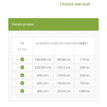
Scoarta si galele de stejar, in urma intepa-
Citește mai mult
turilor unor insecte, contin substante
tanante utilizate in industria pielariei.
Detalii produs
ÎN
DIMENSIUNI
CIRCUMFERINȚĂ
PREȚ
STOC
160/200 cm
06/08 cm
170 lei
220/250 cm
10/12 cm
300 lei
300 cm+
14/16 cm
500 lei
350 cm+
18/20 cm
750 lei
400 cm+
22/24 cm
1000 lei