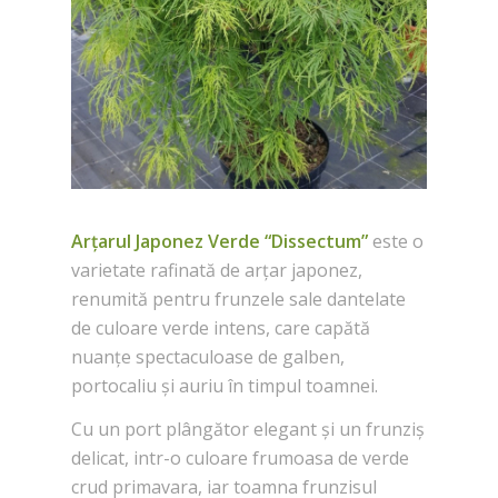
Arțarul Japonez Verde “Dissectum”
este o
varietate rafinată de arțar japonez,
renumită pentru frunzele sale dantelate
de culoare verde intens, care capătă
nuanțe spectaculoase de galben,
portocaliu și auriu în timpul toamnei.
Cu un port plângător elegant și un frunziș
delicat, intr-o culoare frumoasa de verde
crud primavara, iar toamna frunzisul