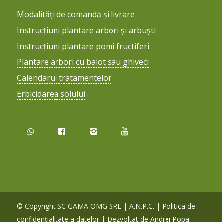
Modalități de comandă și livrare
Instrucțiuni plantare arbori și arbuști
Instrucțiuni plantare pomi fructiferi
Plantare arbori cu balot sau ghiveci
Calendarul tratamentelor
Erbicidarea solului
© Copyright SC GAMA OMG SRL |
A.N.P.C.
|
Politica de
confidențialitate a datelor
| Dezvoltat de
Andrei Popa