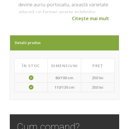
devine auriu-portocaliu, această varietate
adaugă un farmec aparte grădinilor
Citește mai mult
japoneze, zonelor umbrite sau ghivecelor
decorative.
Detalii produs
ÎN STOC
DIMENSIUNI
PREȚ
80/100 cm
250 lei
110/130 cm
350 lei
Cum comand?