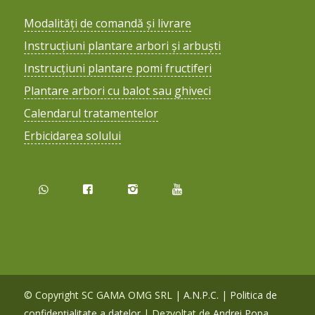
Modalități de comandă și livrare
Instrucțiuni plantare arbori și arbuști
Instrucțiuni plantare pomi fructiferi
Plantare arbori cu balot sau ghiveci
Calendarul tratamentelor
Erbicidarea solului
© Copyright SC GAMA OMG SRL |
A.N.P.C.
|
Politica de
confidențialitate a datelor
| Dezvoltat de
Andrei Popa