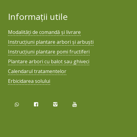
Informații utile
Modalități de comandă și livrare
Instrucțiuni plantare arbori și arbuști
Instrucțiuni plantare pomi fructiferi
Plantare arbori cu balot sau ghiveci
Calendarul tratamentelor
Erbicidarea solului