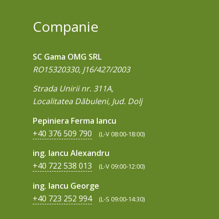
Companie
SC Gama OMG SRL
RO15320330, J16/427/2003
Strada Unirii nr. 311A,
Localitatea Dăbuleni, Jud. Dolj
Pepiniera Ferma Iancu
+40 376 509 790
(L-V 08:00-18:00)
ing. Iancu Alexandru
+40 722 538 013
(L-V 09:00-12:00)
ing. Iancu George
+40 723 252 994
(L-S 09:00-14:30)