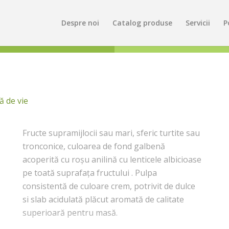
Despre noi
Catalog produse
Servicii
P
ță de vie
Fructe supramijlocii sau mari, sferic turtite sau
tronconice, culoarea de fond galbenă
acoperită cu roşu anilină cu lenticele albicioase
pe toată suprafaţa fructului . Pulpa
consistentă de culoare crem, potrivit de dulce
si slab acidulată plăcut aromată de calitate
superioară pentru masă.